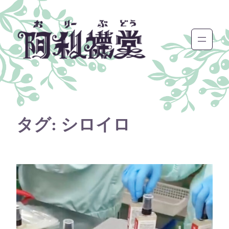
内
容
を
ス
キ
ッ
プ
タグ:
シロイロ